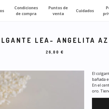
Condiciones
Puntos de
P
os
Cuidados
de compra
venta
pr
OLGANTE LEA- ANGELITA A
26,00
€
El colga
bañada en
En el cen
oro. Tie