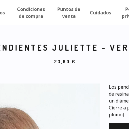
Condiciones
Puntos de
P
os
Cuidados
de compra
venta
pr
ENDIENTES JULIETTE - VE
23,00
€
Los pend
de resina
un diámet
Cierre a 
plomo)